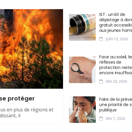
IST : un kit de
dépistage à dom
gratuit accessib
aux jeunes ho
JUIN 10, 2026
Face au soleil, le
réflexes de
protection rest
encore insuffisa
MAI 29, 2026
 se protéger
Faire de la prév
une priorité de 
us en plus de régions et
publique
issant, il
MAI 7, 2026