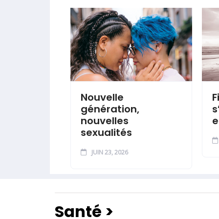
Nouvelle
F
génération,
s
nouvelles
e
sexualités
JUIN 23, 2026
Santé >