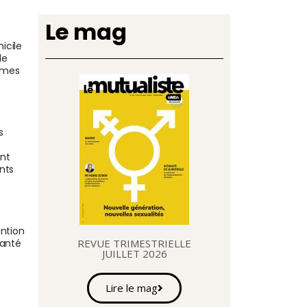
Le mag
icile
le
mmes
s
ent
nts
ention
santé
REVUE TRIMESTRIELLE
JUILLET 2026
Lire le mag