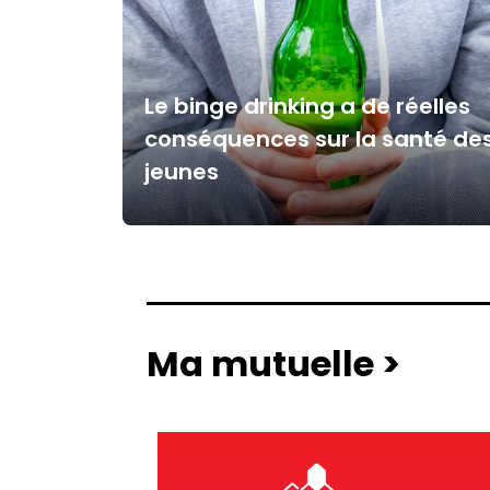
Le binge drinking a de réelles
conséquences sur la santé de
jeunes
Ma mutuelle >