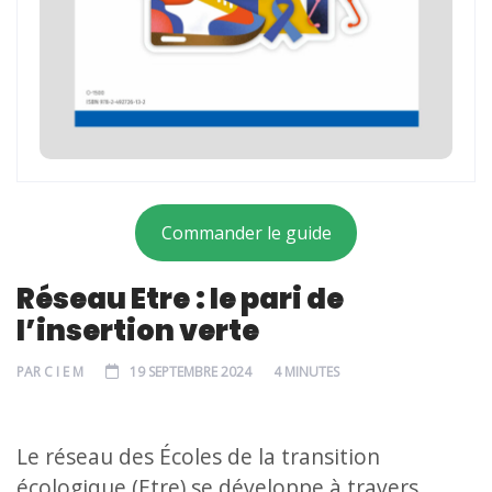
Commander le guide
Réseau Etre : le pari de
l’insertion verte
PAR
C I E M
19 SEPTEMBRE 2024
4 MINUTES
Le réseau des Écoles de la transition
écologique (Etre) se développe à travers