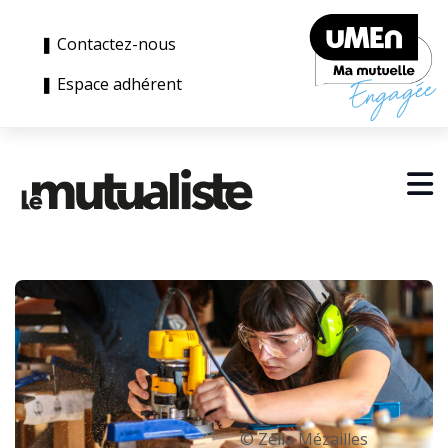
❚ Contactez-nous
❚ Espace adhérent
© Zélia Mézailles