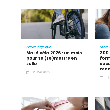
Activité physique
Santé 
Mai à vélo 2026 : un mois
300 
pour se (re)mettre en
for
selle
seco
men
21 MAI 2026
13