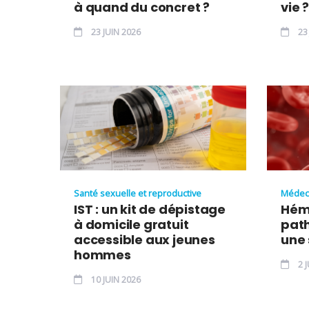
à quand du concret ?
vie ?
23 JUIN 2026
23 
Santé sexuelle et reproductive
Médec
IST : un kit de dépistage
Hém
à domicile gratuit
pat
accessible aux jeunes
une 
hommes
2 J
10 JUIN 2026