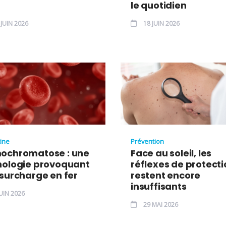
le quotidien
JUIN 2026
18 JUIN 2026
ine
Prévention
ochromatose : une
Face au soleil, les
hologie provoquant
réflexes de protecti
surcharge en fer
restent encore
insuffisants
UIN 2026
29 MAI 2026