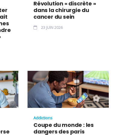
Révolution « discrète »
ter
dans la chirurgie du
ait
cancer du sein
nnes
23 JUIN 2026
ndre
»
Addictions
Coupe du monde : les
erse
dangers des paris