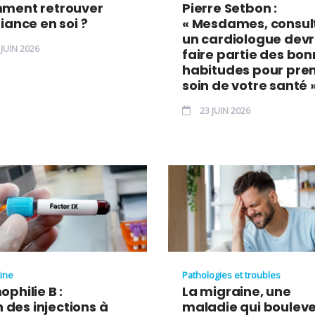
ment retrouver
Pierre Setbon :
iance en soi ?
« Mesdames, consul
un cardiologue devr
JUIN 2026
faire partie des bo
habitudes pour pre
soin de votre santé 
23 JUIN 2026
ine
Pathologies et troubles
philie B :
La migraine, une
in des injections à
maladie qui boulev