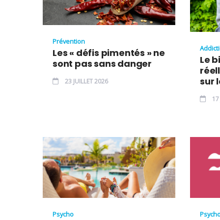
Prévention
Addicti
Les « défis pimentés » ne
Le b
sont pas sans danger
réel
sur 
23 JUILLET 2026
17 
Psycho
Psych