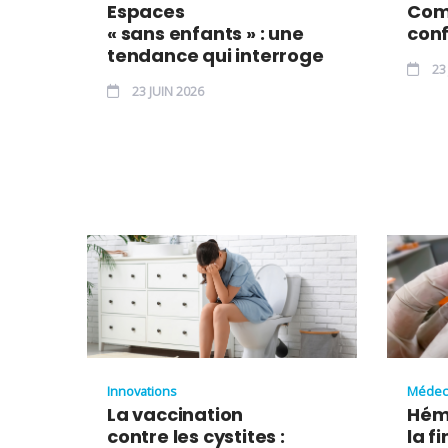
Espaces
Com
« sans enfants » : une
conf
tendance qui interroge
23 
23 JUIN 2026
Innovations
Médec
La vaccination
Hémo
contre les cystites :
la f