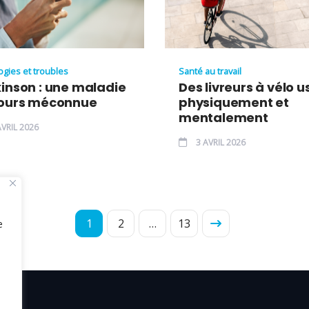
ogies et troubles
Santé au travail
inson : une maladie
Des livreurs à vélo u
jours méconnue
physiquement et
mentalement
VRIL 2026
3 AVRIL 2026
1
2
…
13
e