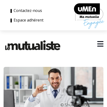
❚ Contactez-nous
❚ Espace adhérent
© Shutterstock