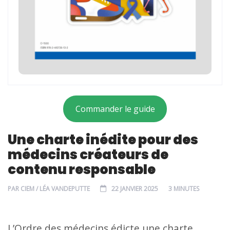
Commander le guide
Une charte inédite pour des
médecins créateurs de
contenu responsable
PAR
CIEM / LÉA VANDEPUTTE
22 JANVIER 2025
3 MINUTES
L’Ordre des médecins édicte une charte,