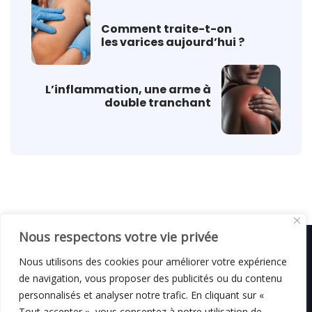
Comment traite-t-on
les varices aujourd’hui ?
L’inflammation, une arme à
double tranchant
Nous respectons votre vie privée
Nous utilisons des cookies pour améliorer votre expérience
de navigation, vous proposer des publicités ou du contenu
© C i E M
2026
personnalisés et analyser notre trafic. En cliquant sur «
Tout accepter », vous consentez à notre utilisation de