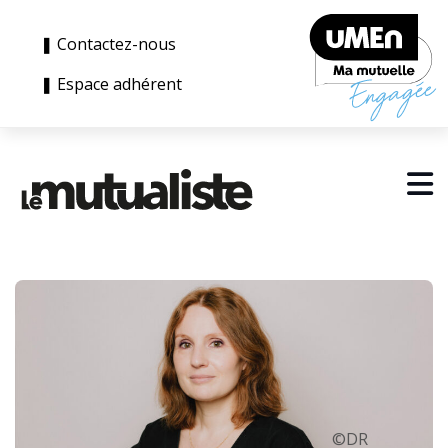
❚ Contactez-nous
❚ Espace adhérent
©DR