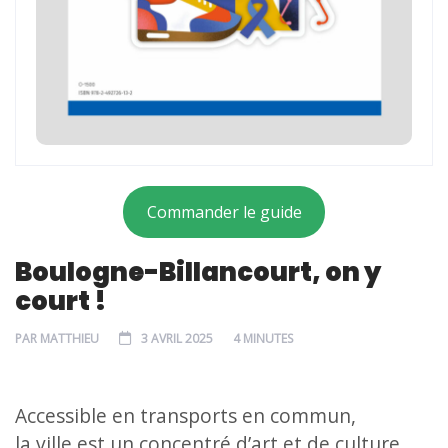
Commander le guide
Boulogne-Billancourt, on y
court !
PAR
MATTHIEU
3 AVRIL 2025
4 MINUTES
Accessible en transports en commun,
la ville est un concentré d’art et de culture