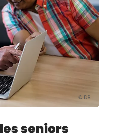
© DR
 les seniors