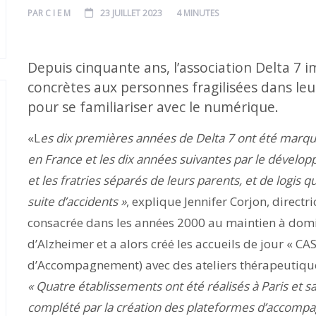
PAR
C I E M
23 JUILLET 2023
4 MINUTES
Depuis cinquante ans, l’association Delta 7 
concrètes aux personnes fragilisées dans l
pour se familiariser avec le numérique.
«L
es dix premières années de Delta 7 ont été marqu
en France et les dix années suivantes par le dévelop
et les fratries séparés de leurs parents, et de logis 
suite d’accidents »
, explique Jennifer Corjon, directri
consacrée dans les années 2000 au maintien à domi
d’Alzheimer et a alors créé les accueils de jour « CA
d’Accompagnement) avec des ateliers thérapeutique
« Quatre établissements ont été réalisés à Paris et sa
complété par la création des plateformes d’accompag