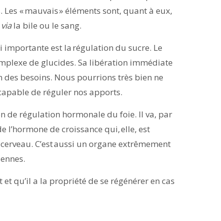
. Les « mauvais » éléments sont, quant à eux,
e
via
la bile ou le sang.
i importante est la régulation du sucre. Le
omplexe de glucides. Sa libération immédiate
on des besoins. Nous pourrions très bien ne
capable de réguler nos apports.
on de régulation hormonale du foie. Il va, par
e l’hormone de croissance qui, elle, est
e cerveau. C’est aussi un organe extrêmement
iennes.
t et qu’il a la propriété de se régénérer en cas