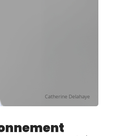
Catherine Delahaye
tionnement