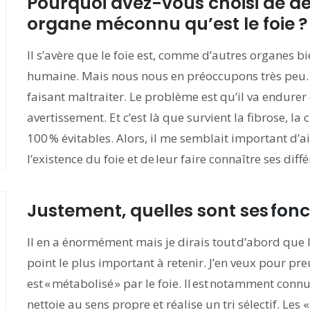
Pourquoi avez-vous choisi de déd
organe méconnu qu’est le foie ?
Il s’avère que le foie est, comme d’autres organes b
humaine. Mais nous nous en préoccupons très peu. Il 
faisant maltraiter. Le problème est qu’il va endurer
avertissement. Et c’est là que survient la fibrose, la
100 % évitables. Alors, il me semblait important d’a
l’existence du foie et de leur faire connaître ses dif
Justement, quelles sont ses
fonc
Il en a énormément mais je dirais tout d’abord que l
point le plus important à retenir. J’en veux pour pr
est « métabolisé » par le foie. Il est notamment connu
nettoie au sens propre et réalise un tri sélectif. Le