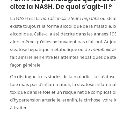
citez la NASH. De quoi s’agit-il ?
La NASH est la
non alcoholic steato hepatitis
ou stéat
existe toujours la forme alcoolique de la maladie, bie
alcoolique. Celle-ci a été décrite dans les années 1
alors même qu’elles ne buvaient pas d’alcool. Aujo
stéatose hépatique métabolique ou de
metabolic as
fait ainsi le lien entre les atteintes hépatiques de 
façon générale.
On distingue trois stades de la maladie : la stéatos
foie mais pas d’inflammation, la stéatose inflammat
toxique dans le foie et un risque net de complicati
d’hypertension artérielle, et enfin, la cirrhose, voire
à traiter.