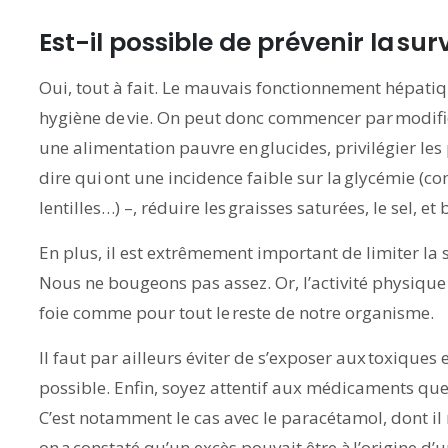
Est-il possible de prévenir la
surv
Oui, tout à fait. Le mauvais fonctionnement hépati
hygiène de vie. On peut donc commencer par modifier
une alimentation pauvre en glucides, privilégier les
dire qui ont une incidence faible sur la glycémie (com
lentilles…) –, réduire les graisses saturées, le sel, et b
En plus, il est extrêmement important de limiter la s
Nous ne bougeons pas assez. Or, l’activité physique
foie comme pour tout le reste de notre organisme.
Il faut par ailleurs éviter de s’exposer aux toxique
possible. Enfin, soyez attentif aux médicaments que
C’est notamment le cas avec le paracétamol, dont il
on a constaté qu’un excès pouvait être à l’origine d