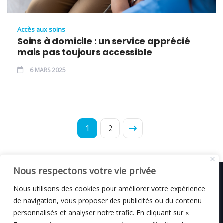
Accès aux soins
Soins à domicile : un service apprécié
mais pas toujours accessible
6 MARS 2025
1
2
Nous respectons votre vie privée
Nous utilisons des cookies pour améliorer votre expérience
de navigation, vous proposer des publicités ou du contenu
© C i E M
2026
personnalisés et analyser notre trafic. En cliquant sur «