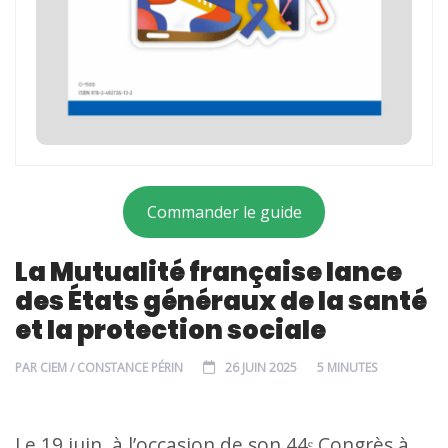
Commander le guide
La Mutualité française lance
des États généraux de la santé
et la protection sociale
PAR
CIEM / CONSTANCE PÉRIN
26 JUIN 2025
5 MINUTES
Le 19 juin, à l’occasion de son 44ᵉ Congrès à