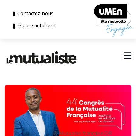
❚ Contactez-nous
❚ Espace adhérent
© Mutualité française/DR