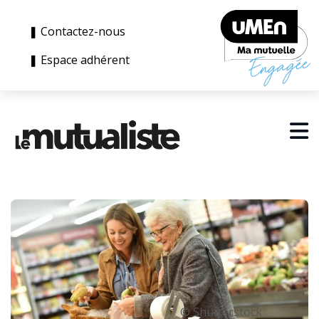
❚ Contactez-nous
❚ Espace adhérent
© Shutterstock