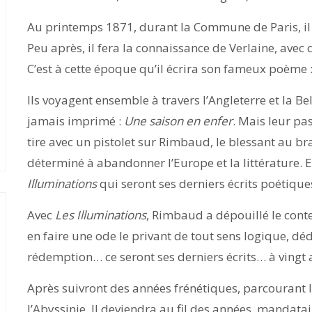
Au printemps 1871, durant la Commune de Paris, il e
Peu après, il fera la connaissance de Verlaine, avec
C’est à cette époque qu’il écrira son fameux poème 
Ils voyagent ensemble à travers l’Angleterre et la Belg
jamais imprimé :
Une saison en enfer
. Mais leur pa
tire avec un pistolet sur Rimbaud, le blessant au 
déterminé à abandonner l’Europe et la littérature. E
Illuminations
qui seront ses derniers écrits poétique
Avec
Les Illuminations
, Rimbaud a dépouillé le cont
en faire une ode le privant de tout sens logique, dédi
rédemption… ce seront ses derniers écrits… à vingt an
Après suivront des années frénétiques, parcourant l’
l’Abyssinie. Il deviendra au fil des années, mandat