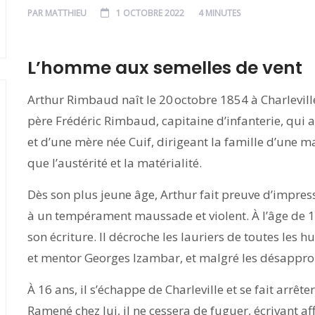
PAR
MATTHIEU
1 OCTOBRE 2022
4 MINUTES
L’homme aux semelles de vent
Arthur Rimbaud naît le 20 octobre 1854 à Charleville
père Frédéric Rimbaud, capitaine d’infanterie, qui 
et d’une mère née Cuif, dirigeant la famille d’une mai
que l’austérité et la matérialité.
Dès son plus jeune âge, Arthur fait preuve d’impress
à un tempérament maussade et violent. À l’âge de 13
son écriture. Il décroche les lauriers de toutes les
et mentor Georges Izambar, et malgré les désappro
À 16 ans, il s’échappe de Charleville et se fait arr
Ramené chez lui, il ne cessera de fuguer, écrivant a