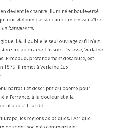
n devient le chantre illuminé et bouleversé.
 qui une violente passion amoureuse va naître.
:
Le bateau ivre
.
ique. Là, il publie le seul ouvrage qu’il n’ait
ssion vire au drame. Un soir d’ivresse, Verlaine
bras. Rimbaud, profondément désabusé, est
n 1875, il remet à Verlaine
Les
s.
enu narratif et descriptif du poème pour
é à l’errance, à la douleur et à la
s il a déjà tout dit.
Europe, les régions asiatiques, l’Afrique,
aire pour des sociétés commerciales,