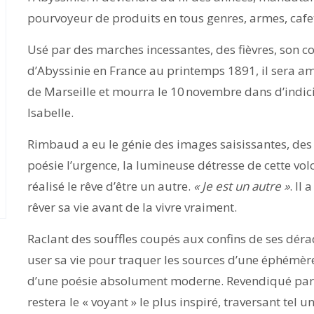
pourvoyeur de produits en tous genres, armes, caf
Usé par des marches incessantes, des fièvres, son c
d’Abyssinie en France au printemps 1891, il sera amp
de Marseille et mourra le 10 novembre dans d’indici
Isabelle.
Rimbaud a eu le génie des images saisissantes, des 
poésie l’urgence, la lumineuse détresse de cette volo
réalisé le rêve d’être un autre.
« Je est un autre »
. Il
rêver sa vie avant de la vivre vraiment.
Raclant des souffles coupés aux confins de ses dér
user sa vie pour traquer les sources d’une éphémère
d’une poésie absolument moderne. Revendiqué par to
restera le « voyant » le plus inspiré, traversant tel un