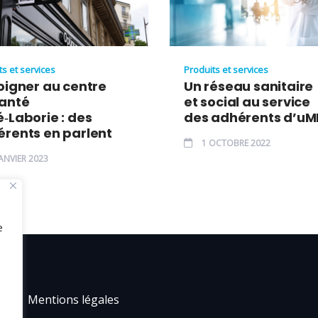
ts et services
Produits et services
oigner au centre
Un réseau sanitaire
santé
et social au service
‑Laborie : des
des adhérents d’uM
rents en parlent
1 OCTOBRE 2022
ANVIER 2023
e
Mentions légales