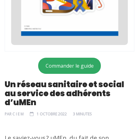
Commander le guide
Un réseau sanitaire et social
au service des adhérents
d’uMEn
PAR
C I E M
1 OCTOBRE 2022
3 MINUTES
Le saviez-vous ? uMEn, du fait de son