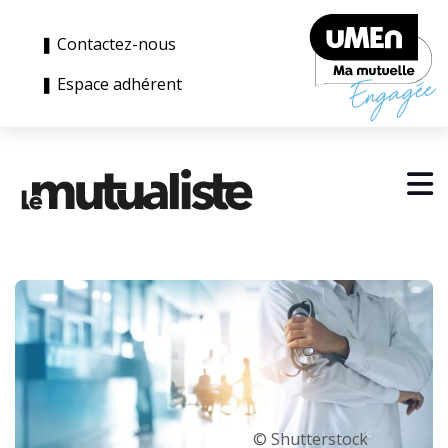
❚ Contactez-nous
❚ Espace adhérent
© Shutterstock