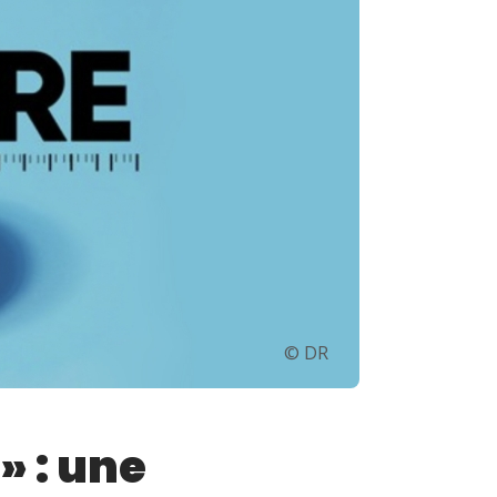
© DR
» : une