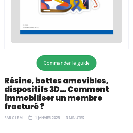
Commander le guide
Résine, bottes amovibles,
dispositifs 3D… Comment
immobiliser un membre
fracturé ?
PAR
C I E M
1 JANVIER 2025
3 MINUTES