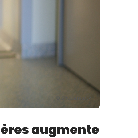
© Shutterstock
mières augmente