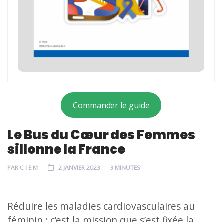
Commander le guide
Le Bus du Cœur des Femmes
sillonne la France
PAR
C I E M
2 JANVIER 2023
3 MINUTES
Réduire les maladies cardiovasculaires au
féminin : c’est la mission que s’est fixée la