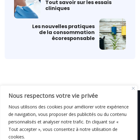
Tout savoir sur les essais
cliniques
Les nouvelles pratiques
de la consommation
écoresponsable
Nous respectons votre vie privée
Nous utilisons des cookies pour améliorer votre expérience
de navigation, vous proposer des publicités ou du contenu
© C i E M
2026
personnalisés et analyser notre trafic. En cliquant sur «
Tout accepter », vous consentez à notre utilisation de
Mentions légales
cookies.