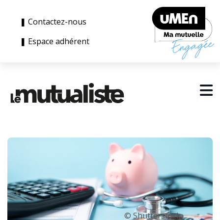
❚ Contactez-nous
❚ Espace adhérent
© Shutterstock