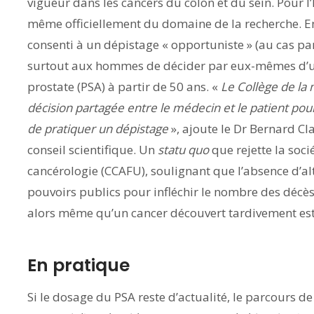
vigueur dans les cancers du côlon et du sein. Pour l’I
même officiellement du domaine de la recherche. En
consenti à un dépistage « opportuniste » (au cas par
surtout aux hommes de décider par eux-mêmes d’un
prostate (PSA) à partir de 50 ans. «
Le Collège de la 
décision partagée entre le médecin et le patient pou
de pratiquer un dépistage
», ajoute le Dr Bernard C
conseil scientifique. Un
statu quo
que rejette la soci
cancérologie (CCAFU), soulignant que l’absence d’al
pouvoirs publics pour infléchir le nombre des décès 
alors même qu’un cancer découvert tardivement est b
En pratique
Si le dosage du PSA reste d’actualité, le parcours d