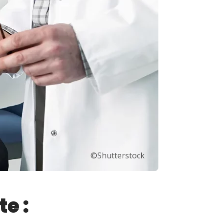
©Shutterstock
e :