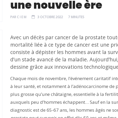
une nouvelle ère
PAR
C I E M
3 OCTOBRE 2022
7 MINUTES
Avec un décès par cancer de la prostate toute
mortalité liée à ce type de cancer est une prio
consiste à dépister les hommes avant la su
d’un stade avancé de la maladie. Aujourd’hui
dessine grâce aux innovations technologiqu
Chaque mois de novembre, l’événement caritatif in
à leur santé, et notamment à l’adénocarcinome de pr
plus grosse qu’une châtaigne, essentielle à la fertil
auxquels peu d’hommes échappent… Sauf en la surve
diagnostic est de 65-67 ans, les hommes âgés ne sont
prostate peut survenir en effet dès 50 ans et même 4