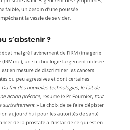
e la prostate avancés génèrent des symptômes,
ine faible, un besoin d’une poussée
pêchant la vessie de se vider.
ou s’abstenir ?
 débat malgré l’avènement de l’IRM (imagerie
(IRMmp), une technologie largement utilisée
 est en mesure de discriminer les cancers
ntes ou peu agressives et dont certaines
«
Du fait des nouvelles technologies, le fait de
une action précoce,
résume le Pr Fournier,
tout
de surtraitement.
» Le choix de se faire dépister
ion aujourd’hui pour les autorités de santé
cer de la prostate à l’instar de ce qui est en