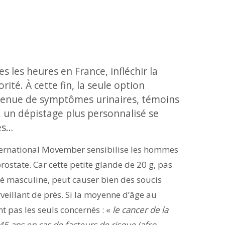
s les heures en France, infléchir la
rité. À cette fin, la seule option
rvenue de symptômes urinaires, témoins
, un dépistage plus personnalisé se
es…
ternational Movember sensibilise les hommes
ostate. Car cette petite glande de 20 g, pas
ité masculine, peut causer bien des soucis
illant de près. Si la moyenne d’âge au
 pas les seuls concernés : «
le cancer de la
5 ans en cas de facteurs de risque (afro-