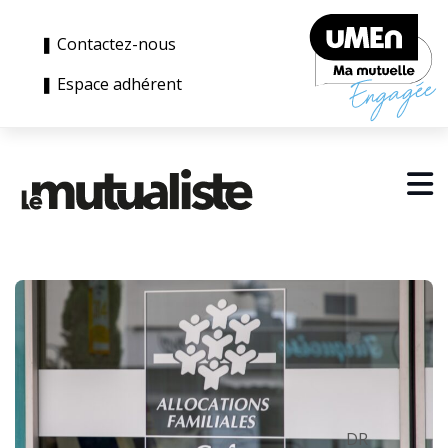
❚ Contactez-nous
❚ Espace adhérent
DR