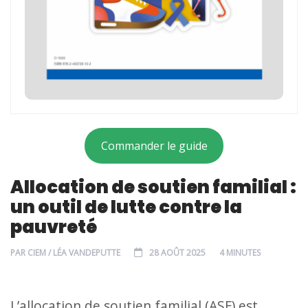
Commander le guide
Allocation de soutien familial :
un outil de lutte contre la
pauvreté
PAR
CIEM / LÉA VANDEPUTTE
28 AOÛT 2025
4 MINUTES
L’allocation de soutien familial (ASF) est