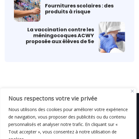
Fournitures scolaires : des
produits à risque
La vaccination contre les
méningocoques ACWY
proposée aux élèves de 5e
Nous respectons votre vie privée
Nous utilisons des cookies pour améliorer votre expérience
de navigation, vous proposer des publicités ou du contenu
© C i E M
2026
personnalisés et analyser notre trafic. En cliquant sur «
Tout accepter », vous consentez à notre utilisation de
Mentions légales