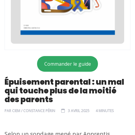
Commander le guide
Épuisement parental : un mal
qui touche plus de la moitié
des parents
PAR
CIEM / CONSTANCE PÉRIN
3 AVRIL 2025
4 MINUTES
Selon un sondage mené par Apprentis