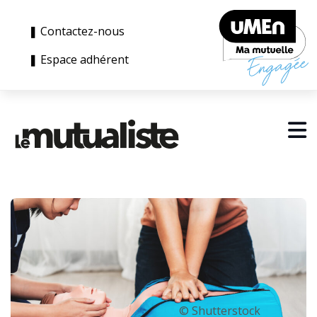
❚ Contactez-nous
❚ Espace adhérent
© Shutterstock