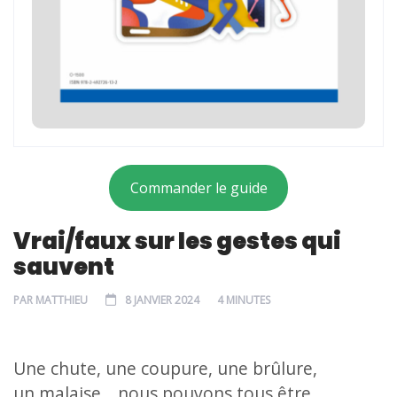
Commander le guide
Vrai/faux sur les gestes qui
sauvent
PAR
MATTHIEU
8 JANVIER 2024
4 MINUTES
Une chute, une coupure, une brûlure,
un malaise… nous pouvons tous être