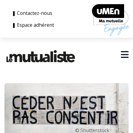
❚ Contactez-nous
❚ Espace adhérent
© Shutterstock