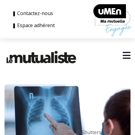
❚ Contactez-nous
❚ Espace adhérent
© Shutterstock