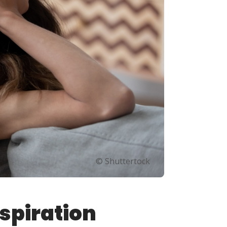
© Shuttertock
spiration