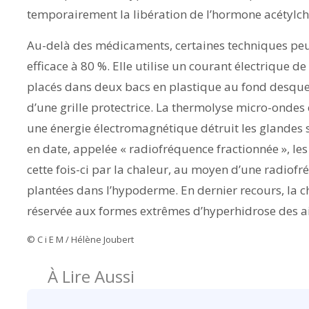
temporairement la libération de l’hormone acétylch
Au-delà des médicaments, certaines techniques pe
efficace à 80 %. Elle utilise un courant électrique de 
placés dans deux bacs en plastique au fond desque
d’une grille protectrice. La thermolyse micro-ondes e
une énergie électromagnétique détruit les glandes s
en date, appelée « radiofréquence fractionnée », le
cette fois-ci par la chaleur, au moyen d’une radiof
plantées dans l’hypoderme. En dernier recours, la ch
réservée aux formes extrêmes d’hyperhidrose des ai
© C i E M / Hélène Joubert
À Lire Aussi