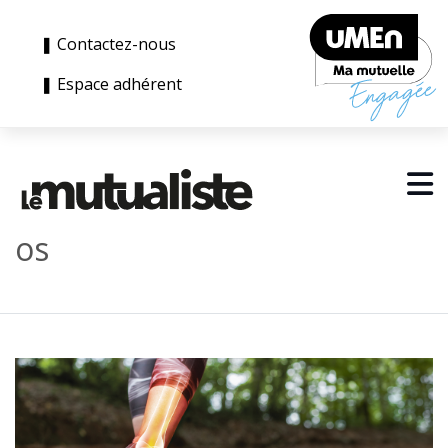
❚ Contactez-nous
❚ Espace adhérent
os