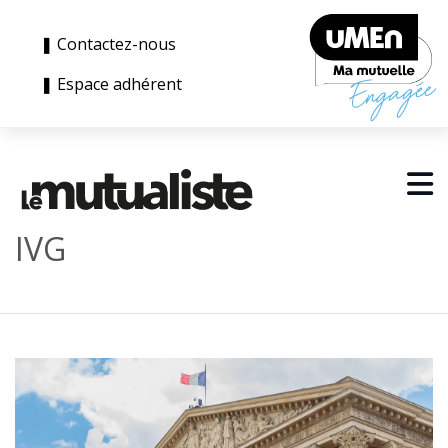
❚ Contactez-nous
❚ Espace adhérent
IVG