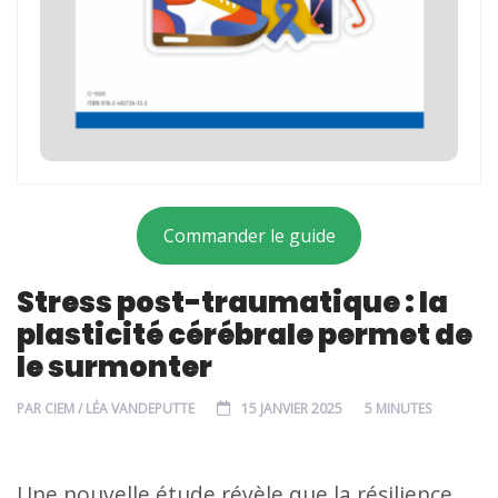
Commander le guide
Stress post-traumatique : la
plasticité cérébrale permet de
le surmonter
PAR
CIEM / LÉA VANDEPUTTE
15 JANVIER 2025
5 MINUTES
Une nouvelle étude révèle que la résilience