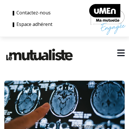
❚ Contactez-nous
❚ Espace adhérent
© Shutterstock