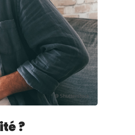
@ Shutterstock
ité ?