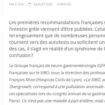
PAR
C I E M
4 JUILLET 2025
4 MINUTES
Les premières recommandations françaises su
l’intestin grêle viennent d’être publiées. Celu
tel engouement que de nombreuses personnes
tournent vers des autotests ou sollicitent un 
des cas, il s’agit en réalité d’un syndrome de l
confusion ?
Le Groupe français de neuro-gastroentérologie (G
françaises sur le SIBO, sous la direction des profe
François Mion (Hospices Civils de Lyon).
« Le SIBO, a
Overgrowth, correspond à une pullulation anormale de
ces spécialistes lors du congrès annuel de la gastr
Paris).
Ce n’est pas une maladie à part entière, mais 