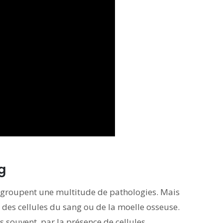
g
egroupent une multitude de pathologies. Mais
es cellules du sang ou de la moelle osseuse.
us souvent, par la présence de cellules