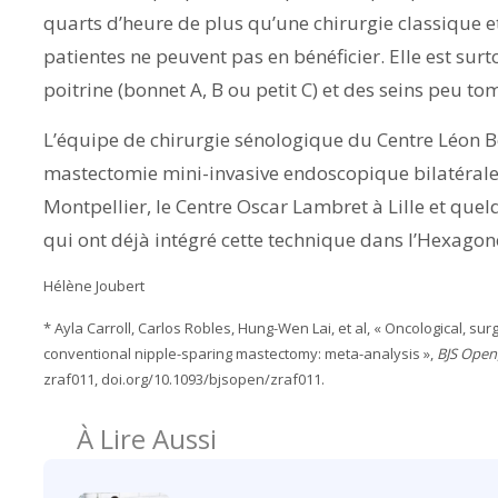
quarts d’heure de plus qu’une chirurgie classique et 
patientes ne peuvent pas en bénéficier. Elle est su
poitrine (bonnet A, B ou petit C) et des seins peu 
L’équipe de chirurgie sénologique du Centre Léon Bé
mastectomie mini-invasive endoscopique bilatérale en
Montpellier, le Centre Oscar Lambret à Lille et quel
qui ont déjà intégré cette technique dans l’Hexagon
Hélène Joubert
* Ayla Carroll, Carlos Robles, Hung-Wen Lai, et al, « Oncological, s
conventional nipple-sparing mastectomy: meta-analysis »,
BJS Open
zraf011, doi.org/10.1093/bjsopen/zraf011.
À Lire Aussi