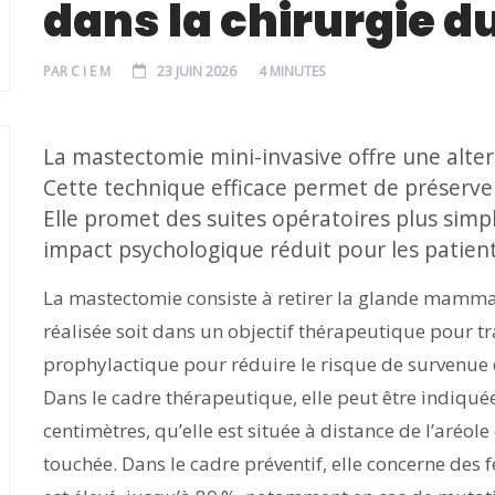
dans la chirurgie d
PAR
C I E M
23 JUIN 2026
4 MINUTES
La mastectomie mini-invasive offre une alter
Cette technique efficace permet de préserve
Elle promet des suites opératoires plus simp
impact psychologique réduit pour les patien
La mastectomie consiste à retirer la glande mammair
réalisée soit dans un objectif thérapeutique pour tra
prophylactique pour réduire le risque de survenue
Dans le cadre thérapeutique, elle peut être indiqu
centimètres, qu’elle est située à distance de l’aréo
touchée. Dans le cadre préventif, elle concerne des