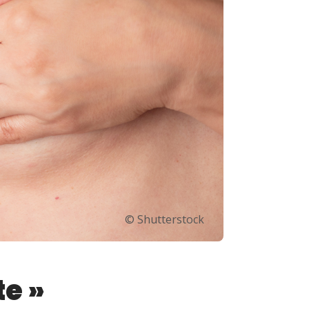
© Shutterstock
te »