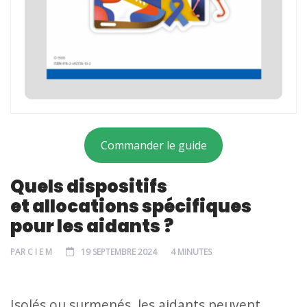
Commander le guide
Quels dispositifs
et allocations spécifiques
pour les aidants ?
PAR
C I E M
19 SEPTEMBRE 2024
4 MINUTES
Isolés ou surmenés, les aidants peuvent