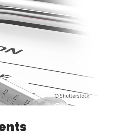
© Shutterstock
ents