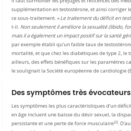
il faut surmonter les préjugés et réticences des méd
supplémentation en testostérone, et ainsi corriger le
ce sous-traitement. «
Le traitement du déficit en tes
t-il.
Non seulement il améliore la sexualité (libido, fonc
mais il a également un impact positif sur la santé gé
par exemple établi qu’un faible taux de testostéron
mortalité, et que chez les diabétiques de type 2, le 
ailleurs, des effets bénéfiques sur les paramètre
le soulignait la Société européenne de cardiologie (
Des symptômes très évocateurs
Les symptômes les plus caractéristiques d’un défici
en âge incluent une baisse du désir sexuel, la dispa
(2)
persistante et une perte de force musculaire
. D’a