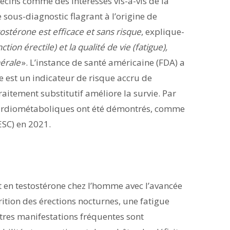
ecins comme des intéressés vis-à-vis de la
 sous-diagnostic flagrant à l’origine de
tostérone est efficace et sans risque
, explique-
tion érectile) et la qualité de vie (fatigue),
nérale
». L’instance de santé américaine (FDA) a
e est un indicateur de risque accru de
traitement substitutif améliore la survie. Par
s cardiométaboliques ont été démontrés, comme
ESC) en 2021.
t en testostérone chez l’homme avec l’avancée
rition des érections nocturnes, une fatigue
utres manifestations fréquentes sont