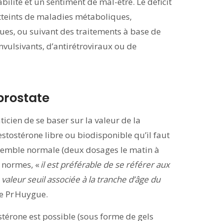
abilité et un sentiment de mal-être. Le déficit
tteints de maladies métaboliques,
ues, ou suivant des traitements à base de
nvulsivants, d’antirétroviraux ou de
 prostate
aticien de se baser sur la valeur de la
 testostérone libre ou biodisponible qu’il faut
 semble normale (deux dosages le matin à
s normes, «
il est préférable de se référer aux
aleur seuil associée à la tranche d’âge du
le Pr Huygue.
ostérone est possible (sous forme de gels