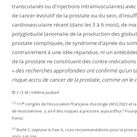
transcutanés ou d’injections intramusculaires) ave
de cancer évolutif de la prostate ou du sein, d’insu
cardiovasculaire récent (dans les 3 à 6 mois), de ma
polyglobulie (anomalie de la production des globul
prostate compliquée, de syndrome d’apnée du sommei
contrairement à une idée répandue, ni un antécéde
de la prostate ne constituent des contre-indications 
«
des recherches approfondies ont confirmé qu’un tau
risque accru de cancer de la prostate, comme on le c
© C I E M / Hélène Joubert
(1)
e
117
congrès de l’Association française d’urologie (AFU) 2023 et l
de testostérone : y a-t-il des risques à prescrire aujourd’hui ? Pour
Paris).
(2)
Burté C, Lejeune H, Faix A, «
Les recommandations pour la prise en
30(3) :149-156.