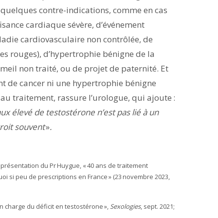
c quelques contre-indications, comme en cas
ffisance cardiaque sévère, d’événement
ladie cardiovasculaire non contrôlée, de
es rouges), d’hypertrophie bénigne de la
l non traité, ou de projet de paternité. Et
nt de cancer ni une hypertrophie bénigne
au traitement, rassure l’urologue, qui ajoute :
x élevé de testostérone n’est pas lié à un
roit souvent
»
.
a présentation du Pr Huygue, «
40 ans de traitement
quoi si peu de prescriptions en France
» (23 novembre 2023,
 charge du déficit en testostérone
»,
Sexologies
, sept. 2021;