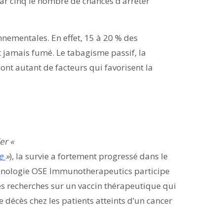
par cinq le nombre de chances d’arrêter
nnementales. En effet, 15 à 20 % des
jamais fumé. Le tabagisme passif, la
 sont autant de facteurs qui favorisent la
ier «
he
»
), la survie a fortement progressé dans le
chnologie OSE Immunotherapeutics participe
s recherches sur un vaccin thérapeutique qui
 décès chez les patients atteints d’un cancer