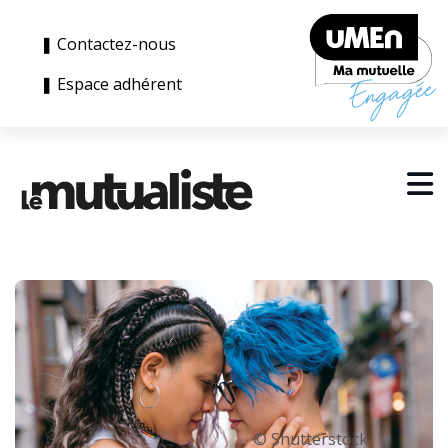
❚ Contactez-nous
❚ Espace adhérent
© Shutterstock