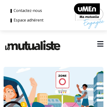
❚ Contactez-nous
❚ Espace adhérent
DR