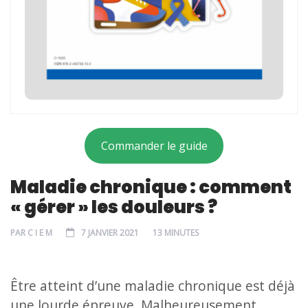
Commander le guide
Maladie chronique : comment
« gérer » les douleurs ?
PAR
C I E M
7 JANVIER 2021
13 MINUTES
Être atteint d’une maladie chronique est déjà
une lourde épreuve. Malheureusement,