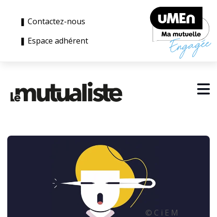
❚ Contactez-nous
❚ Espace adhérent
© C i E M