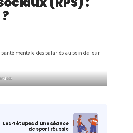
ociaux (RPS) :
 ?
la santé mentale des salariés au sein de leur
erstock
Les 4 étapes d’une séance
de sport réussie