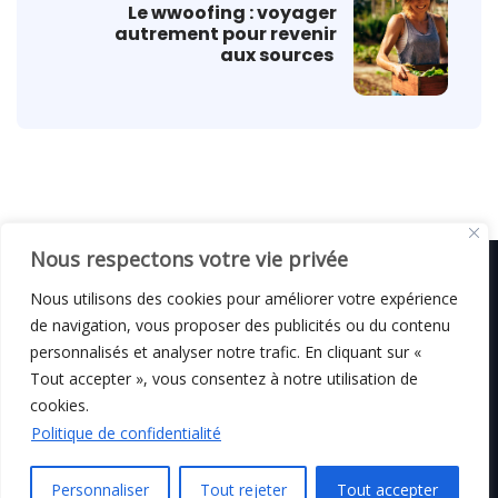
Le wwoofing : voyager
autrement pour revenir
aux sources
Nous respectons votre vie privée
Nous utilisons des cookies pour améliorer votre expérience
de navigation, vous proposer des publicités ou du contenu
© C i E M
2026
personnalisés et analyser notre trafic. En cliquant sur «
Tout accepter », vous consentez à notre utilisation de
Mentions légales
cookies.
Politique de confidentialité
Personnaliser
Tout rejeter
Tout accepter