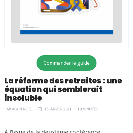
Commander le guide
La réforme des retraites : une
équation qui semblerait
insoluble
PAR
ALAIN NOËL
15 JANVIER 2021
10 MINUTES
À l’issue de la deuxième conférence