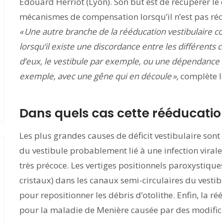
Édouard Herriot (Lyon). Son but est de récupérer le 
mécanismes de compensation lorsqu’il n’est pas ré
« Une autre branche de la rééducation vestibulaire co
lorsqu’il existe une discordance entre les différents ca
d’eux, le vestibule par exemple, ou une dépendance ex
exemple, avec une gêne qui en découle »,
complète l
Dans quels cas cette rééducation
Les plus grandes causes de déficit vestibulaire sont l
du vestibule probablement lié à une infection viral
très précoce. Les vertiges positionnels paroxystiques
cristaux) dans les canaux semi-circulaires du vest
pour repositionner les débris d’otolithe. Enfin, la r
pour la maladie de Menière causée par des modific