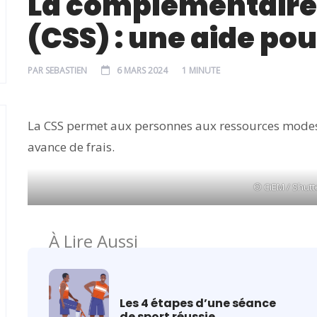
La complémentaire 
(CSS) : une aide pou
PAR
SEBASTIEN
6 MARS 2024
1 MINUTE
La CSS permet aux personnes aux ressources modest
avance de frais.
© CiEM / Shutt
À Lire Aussi
Les 4 étapes d’une séance
de sport réussie