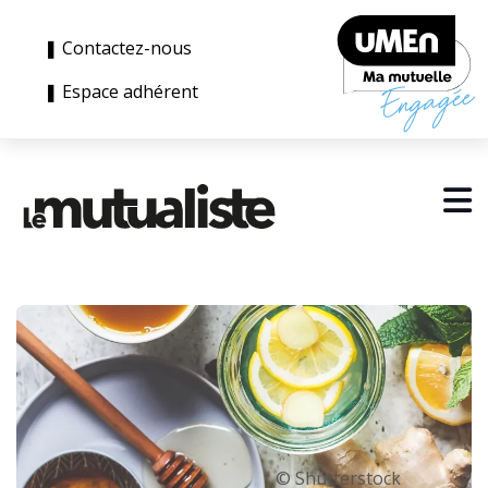
❚ Contactez-nous
❚ Espace adhérent
© Shutterstock