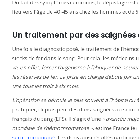
Du fait des symptômes communs, le dépistage est en
lieu vers l’âge de 40-45 ans chez les hommes et de 
Un traitement par des saignées
Une fois le diagnostic posé, le traitement de l’hém
stocks de fer dans le sang. Pour cela, les médecins u
va, en effet, forcer l’organisme à fabriquer de nouvea
les réserves de fer. La prise en charge débute par u
une tous les trois à six mois.
L’opération se déroule le plus souvent à l’hôpital ou 
pratiquer, depuis peu, des dons-saignées au sein de 
français du sang (EFS). Il s’agit d’une
« avancée majeu
mondiale de l’hémochromatose »,
estime France fer
son communiqué
. Les dons ainsi récoltés participe