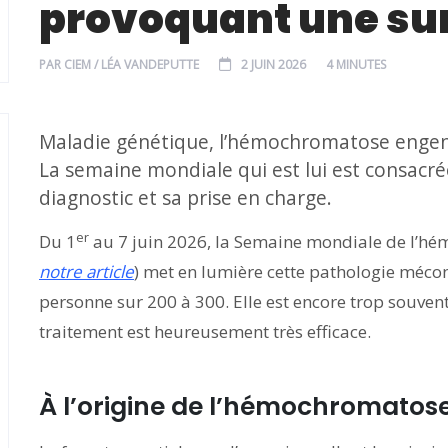
provoquant une sur
PAR
CIEM / LÉA VANDEPUTTE
2 JUIN 2026
4 MINUTES
Maladie génétique, l’hémochromatose engend
La semaine mondiale qui est lui est consacrée
diagnostic et sa prise en charge.
er
Du 1
au 7 juin 2026, la Semaine mondiale de l’h
notre article
) met en lumière cette pathologie méco
personne sur 200 à 300. Elle est encore trop souve
traitement est heureusement très efficace.
À l’origine de l’hémochromatos