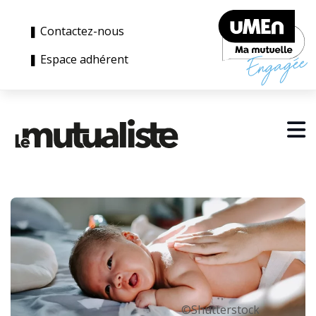
❚ Contactez-nous
❚ Espace adhérent
©Shutterstock