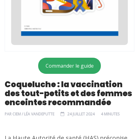
Commander le guide
Coqueluche : la vaccination
des tout-petits et des femmes
enceintes recommandée
PAR
CIEM / LÉA VANDEPUTTE
24 JUILLET 2024
4 MINUTES
La Haute Autorité de santé (HAS) préconise