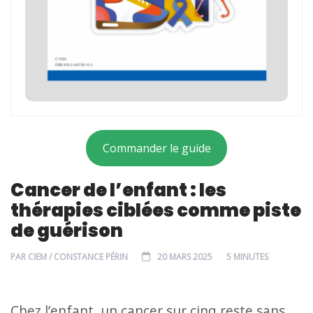
Commander le guide
Cancer de l’enfant : les
thérapies ciblées comme piste
de guérison
PAR
CIEM / CONSTANCE PÉRIN
20 MARS 2025
5 MINUTES
Chez l’enfant, un cancer sur cinq reste sans