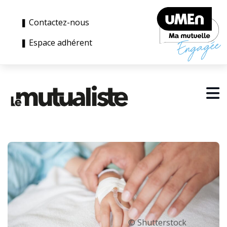
❚ Contactez-nous
❚ Espace adhérent
© Shutterstock