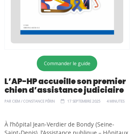
Commander le guide
L’AP-HP accueille son premier
chien d’assistance judiciaire
PAR
CIEM / CONSTANCE PÉRIN
17 SEPTEMBRE 2025
4 MINUTES
À l’hôpital Jean-Verdier de Bondy (Seine-
Saint-Denis), l’Assistance publique – Hôpitaux