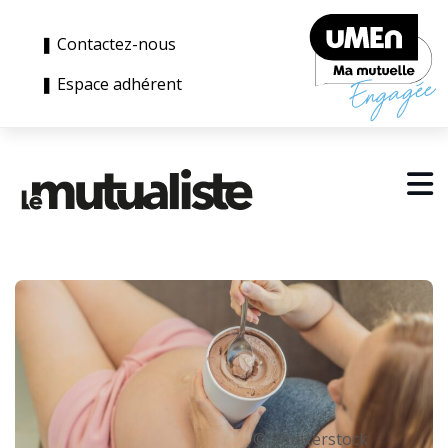
❚ Contactez-nous
❚ Espace adhérent
© Shutterstock