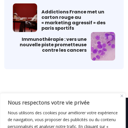
Addictions France met un
carton rouge au
« marketing agressif » des
paris sportifs
Immunothérapie : vers une
nouvelle piste prometteuse
contre les cancers
Nous respectons votre vie privée
Nous utilisons des cookies pour améliorer votre expérience
de navigation, vous proposer des publicités ou du contenu
© C i E M
2026
personnalisés et analyser notre trafic. En cliquant sur «