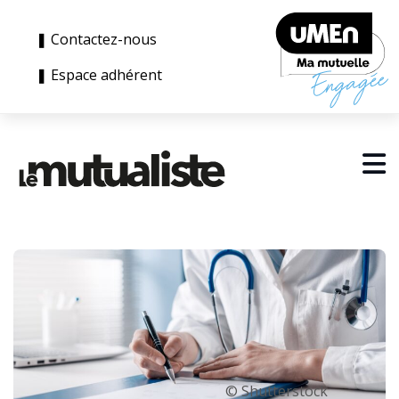
❚ Contactez-nous
❚ Espace adhérent
© Shutterstock