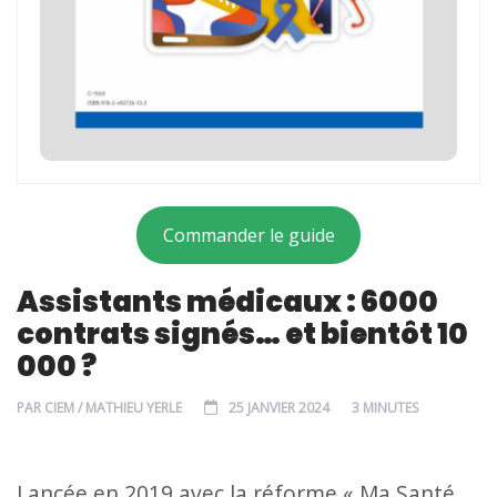
Commander le guide
Assistants médicaux : 6000
contrats signés… et bientôt 10
000 ?
PAR
CIEM / MATHIEU YERLE
25 JANVIER 2024
3 MINUTES
Lancée en 2019 avec la réforme « Ma Santé